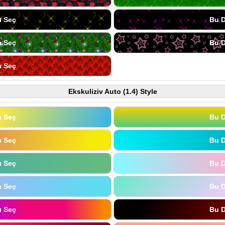
ı Seç
Bu D
ı Seç
Bu D
ı Seç
Ekskuliziv Auto (1.4) Style
ı Seç
Bu D
ı Seç
Bu D
ı Seç
Bu D
ı Seç
Bu D
ı Seç
Bu D