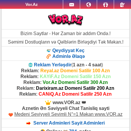
Vor.Az
Bizim Saytlar - Hər Zaman bir addım Ondə.!
Səmimi Dostluqların və Qəlblərin Birləşdiyi Tək Məkan.!
Qeydiyyat Keç
Adminlə Əlaqə
Reklam Yerləşdir
(
1 azn - 4 saat
)
Reklam:
Reyal.az Domeni Satilir 100 Azn
Reklam:
KAYiF.Az Domeni Satilir 150 Azn
Reklam:
Vor.Az Domeni Satilir 300 Azn
Reklam:
Darixiram.az Domeni Satilir 200 Azn
Reklam:
CANiQ.Az Domeni Satilir 250 Azn
www.VOR.az 👑
Aznetin Ən Səviyyeli Chat Tanisliq sayti
Medeni Seviyyeli Sevimli N°=1 Məkan www.VOR.az
Server Adminleri Sayit Adminleri