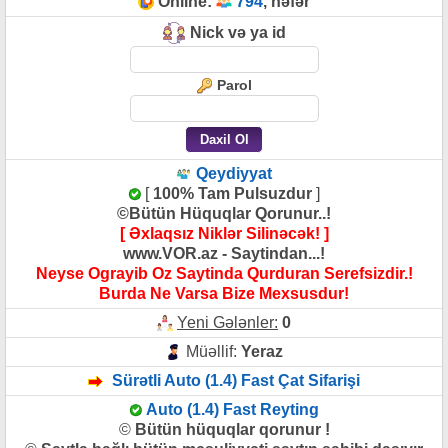
Online:
794
, nəfər
Nick və ya id
Parol
Qeydiyyat
[
100% Tam Pulsuzdur
]
©Bütün Hüquqlar Qorunur..!
[ Əxlaqsız Niklər Silinəcək! ]
www.VOR.az - Saytindan...!
Neyse Ograyib Oz Saytinda Qurduran Serefsizdir.!
Burda Ne Varsa Bize Mexsusdur!
Yeni Gələnler:
0
Müəllif:
Yeraz
Sürətli Auto (1.4) Fast Çat Sifarişi
Auto (1.4) Fast Reyting
©
Bütün hüquqlar qorunur !